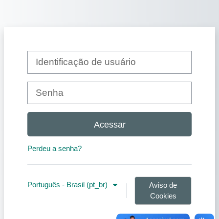
Ir para o conteúdo principal
Identificação de usuário
Senha
Acessar
Perdeu a senha?
Português - Brasil ‎(pt_br)‎
Aviso de
Cookies